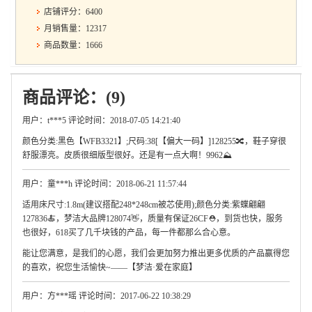
店铺评分：6400
月销售量：12317
商品数量：1666
商品评论：(9)
用户：t***5 评论时间：2018-07-05 14:21:40
颜色分类:黑色【WFB3321】;尺码:38[【偏大一码】]128255🔀，鞋子穿很
舒服漂亮。皮质很细版型很好。还是有一点大啊！9962⛰
用户：童***h 评论时间：2018-06-21 11:57:44
适用床尺寸:1.8m(建议搭配248*248cm被芯使用);颜色分类:紫蝶翩翩
127836🍝，梦洁大品牌128074👋，质量有保证26CF⛑，到货也快，服务
也很好，618买了几千块钱的产品，每一件都那么合心意。
能让您满意，是我们的心愿，我们会更加努力推出更多优质的产品赢得您
的喜欢，祝您生活愉快~——【梦洁·爱在家庭】
用户：方***瑶 评论时间：2017-06-22 10:38:29