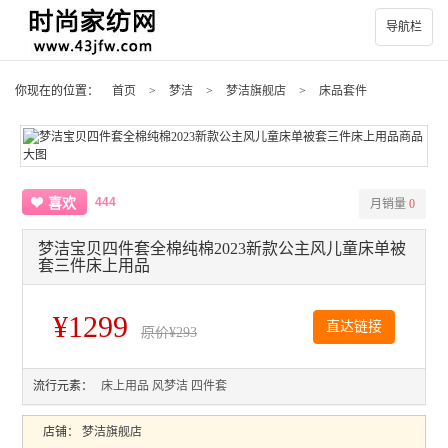
导航栏
你现在的位置：
首页
>
梦洁
>
梦洁旗舰店
>
床品套件
444
喜欢
月销量
0
梦洁宝贝四件套全棉纯棉2023新款公主风儿童床单被
套三件床上用品
¥1299
直达链接
原价
¥293
流行元素：
床上用品
风梦洁
四件套
店铺：
梦洁旗舰店