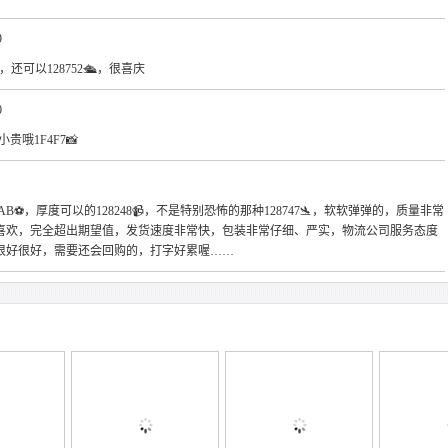
9
，还可以128752🛳，很喜庆
0
贵哦1F4F7📸
⚽，厚度可以的128248📹，不是特别恐怖的那种128747🛬，软软弹弹的，质量非常
喜欢，完全超出期望值，发货速度非常快，包装非常仔细、严实，物流公司服务态度
很好很好，需要还会回购的，打字好累喔……