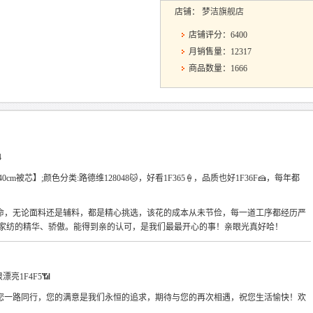
店铺：
梦洁旗舰店
店铺评分：6400
月销售量：12317
商品数量：1666
4
40cm被芯】;颜色分类:路德维128048🐱，好看1F365🍦，品质也好1F36F🍰，每年都
命，无论面料还是辅料，都是精心挑选，该花的成本从未节俭，每一道工序都经历严
祥家纺的精华、骄傲。能得到亲的认可，是我们最最开心的事！亲眼光真好哈！
亮1F4F5📶
您一路同行，您的满意是我们永恒的追求，期待与您的再次相遇，祝您生活愉快！欢