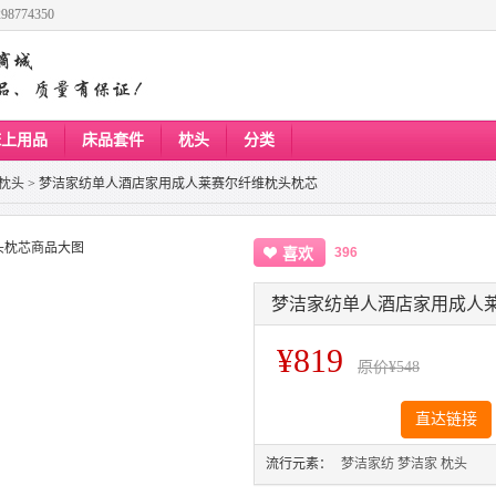
8774350
床上用品
床品套件
枕头
分类
枕头
>
梦洁家纺单人酒店家用成人莱赛尔纤维枕头枕芯
396
喜欢
梦洁家纺单人酒店家用成人
¥819
原价
¥548
直达链接
流行元素：
梦洁家纺
梦洁家
枕头