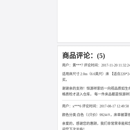
商品评论：(5)
用户：黄***7 评论时间：2017-11-20 11:32:2
适用床尺寸:2.0m（6.6英尺）床 【适合220*2
买。
谢谢亲的支持！恒源祥家纺一向视品质如生
格质检才进入仓库， 每一件床品都是恒源
用户：x***6 评论时间：2017-08-17 12:49:58
颜色分类:白色（1只价）9924⛅，床单被罩很漂
亲爱的，感谢您的惠顾，我们非常荣幸能和
迎您下次光临！