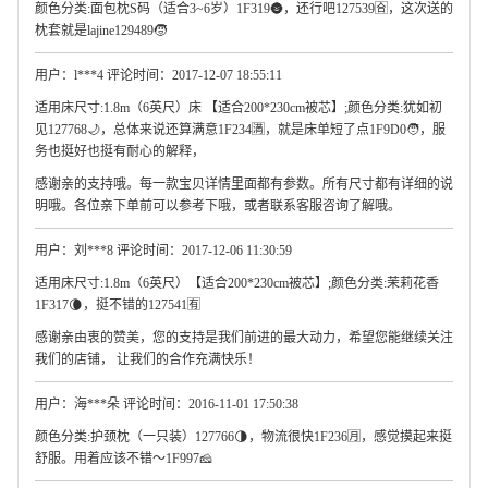
颜色分类:面包枕S码（适合3~6岁）1F319🌚，还行吧127539🈴，这次送的
枕套就是lajine129489🧒
用户：l***4 评论时间：2017-12-07 18:55:11
适用床尺寸:1.8m（6英尺）床 【适合200*230cm被芯】;颜色分类:犹如初
见127768🌙，总体来说还算满意1F234🈵，就是床单短了点1F9D0🧑，服
务也挺好也挺有耐心的解释，
感谢亲的支持哦。每一款宝贝详情里面都有参数。所有尺寸都有详细的说
明哦。各位亲下单前可以参考下哦，或者联系客服咨询了解哦。
用户：刘***8 评论时间：2017-12-06 11:30:59
适用床尺寸:1.8m（6英尺）【适合200*230cm被芯】;颜色分类:茉莉花香
1F317🌘，挺不错的127541🈶
感谢亲由衷的赞美，您的支持是我们前进的最大动力，希望您能继续关注
我们的店铺， 让我们的合作充满快乐！
用户：海***朵 评论时间：2016-11-01 17:50:38
颜色分类:护颈枕（一只装）127766🌗，物流很快1F236🈷，感觉摸起来挺
舒服。用着应该不错～1F997🧀