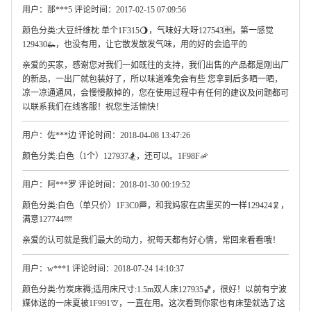
用户：那***5 评论时间：2017-02-15 07:09:56
颜色分类:大豆纤维枕 单个1F315🌖，气味好大呀127543🈸，第一感觉
129430🦗，也没有用，让它散发散发气味，用的好的会追平的
亲爱的买家，感谢您对我们一如既往的支持，我们出售的产品都是刚出厂
的新品，一出厂就包装好了，所以味道难免会有些 您拿到后多晒一晒，
凉一凉通通风，会慢慢散掉的，您在使用过程中有任何的建议及问题都可
以联系我们在线客服！祝您生活愉快！
用户：佐***边 评论时间：2018-04-08 13:47:26
颜色分类:白色（1个）127937🏂，还可以。1F98F🦐
用户：阿***罗 评论时间：2018-01-30 00:19:52
颜色分类:白色（单只价）1F3C0🏁，和我妈家在店里买的一样129424🦑，
满意127744🌁
亲爱的认可就是我们最大的动力，祝每天都有好心情，常回来看看哦！
用户：w***1 评论时间：2018-07-24 14:10:37
颜色分类:竹炭床褥;适用床尺寸:1.5m双人床127935🏀，很好！以前有宁波
媒体送的一床夏被1F991🦒，一直在用。这次看到你家也有床垫就选了这