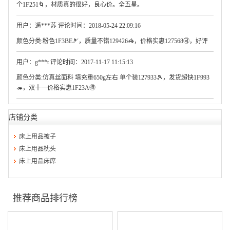
个1F251🌀，材质真的很好，良心价。全五星。
用户：遥***苏 评论时间：2018-05-24 22:09:16
颜色分类:粉色1F3BE🎿，质量不错129426🦓，价格实惠127568🉑，好评
用户：g***t 评论时间：2017-11-17 11:15:13
颜色分类:仿真丝面料 填充重650g左右 单个装127933🎾，发货超快1F993
🦔，双十一价格实惠1F23A🉐
店铺分类
床上用品被子
床上用品枕头
床上用品床席
推荐商品排行榜