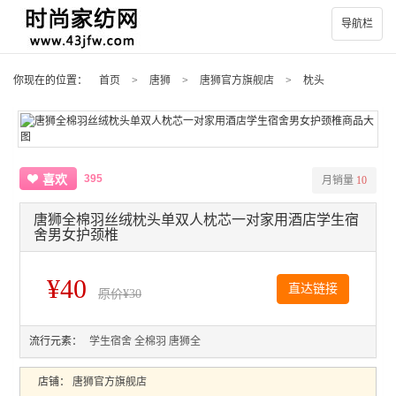
导航栏
你现在的位置：
首页
>
唐狮
>
唐狮官方旗舰店
>
枕头
395
喜欢
月销量
10
唐狮全棉羽丝绒枕头单双人枕芯一对家用酒店学生宿
舍男女护颈椎
¥40
直达链接
原价
¥30
流行元素：
学生宿舍
全棉羽
唐狮全
店铺：
唐狮官方旗舰店