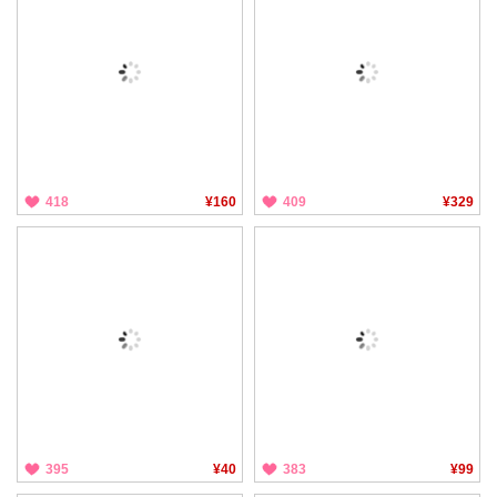
418
¥160
409
¥329
395
¥40
383
¥99