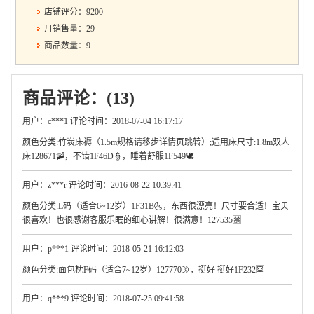
店铺评分：9200
月销售量：29
商品数量：9
商品评论：(13)
用户：c***1 评论时间：2018-07-04 16:17:17
颜色分类:竹炭床褥（1.5m规格请移步详情页跳转）;适用床尺寸:1.8m双人
床128671🚠，不错1F46D👮，睡着舒服1F549🕊
用户：z***r 评论时间：2016-08-22 10:39:41
颜色分类:L码（适合6~12岁）1F31B🌜，东西很漂亮！尺寸要合适！宝贝
很喜欢！也很感谢客服乐眠的细心讲解！很满意！127535🈲
用户：p***1 评论时间：2018-05-21 16:12:03
颜色分类:面包枕F码（适合7~12岁）127770🌛，挺好 挺好1F232🈳
用户：q***9 评论时间：2018-07-25 09:41:58