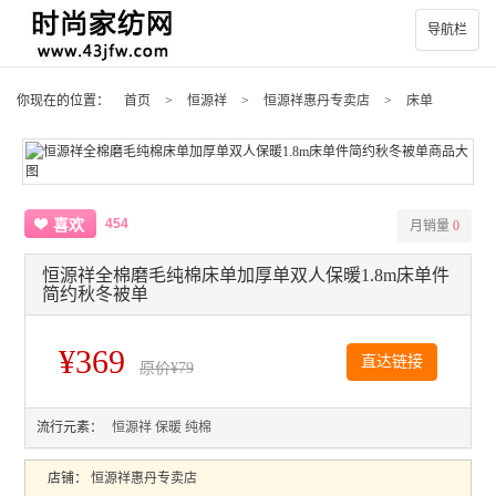
导航栏
你现在的位置：
首页
>
恒源祥
>
恒源祥惠丹专卖店
>
床单
454
喜欢
月销量
0
恒源祥全棉磨毛纯棉床单加厚单双人保暖1.8m床单件
简约秋冬被单
¥369
直达链接
原价
¥79
流行元素：
恒源祥
保暖
纯棉
店铺：
恒源祥惠丹专卖店