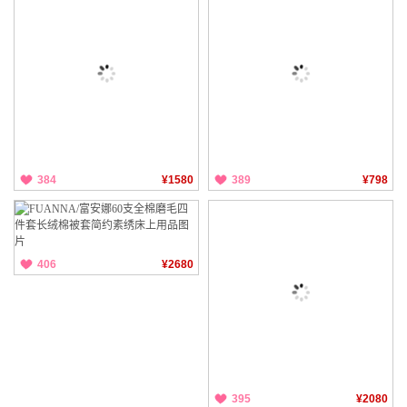
384
¥1580
389
¥798
406
¥2680
395
¥2080