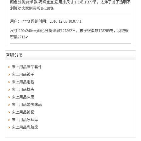
颜色分类:床单款-海绵宝宝;适用床尺寸:1.5米1F377🍸，太薄了薄了透明不
划算劝大家别买啦1F520🔡
用户：t***3 评论时间：2016-12-03 10:07:41
尺寸:220x240cm;颜色分类:新款127862🍷，被子很柔软128289🔢，羽绒很
密集2712✔
店铺分类
床上用品床品套件
床上用品被子
床上用品毛毯
床上用品枕头
床上用品床席
床上用品婚庆床品
床上用品被套
床上用品冰丝席
床上用品乳胶席