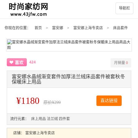
导航栏
你现在的位置：
首页
>
富安娜
>
富安娜上海专卖店
>
床品套件
424
喜欢
月销量
0
富安娜水晶绒渐变套件加厚法兰绒床品套件被套秋冬
保暖床上用品
¥1180
直达链接
原价
¥299
流行元素：
床上用品
法兰绒
四件套
店铺：
富安娜上海专卖店