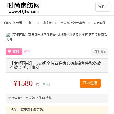
导航栏
你现在的位置：
首页
>
富安娜
>
富安娜上海专卖店
>
床品套件
443
喜欢
月销量
0
【专柜同款】富安娜全棉四件套100纯棉套件秋冬简
约被套 茗月清秋
¥1580
直达链接
原价
¥399
流行元素：
富安娜
四件套
清秋
店铺：
富安娜上海专卖店