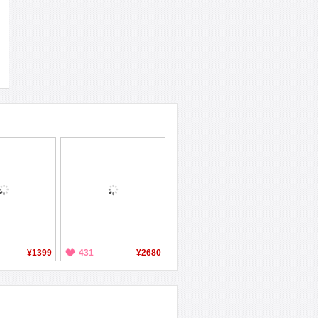
¥1399
431
¥2680