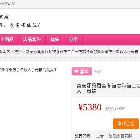
8774350
床上用品
床品套件
枕头
分类
专卖店
>
被子
>
富安娜桑蚕丝冬被春秋被二合一被芯冬季加厚保暖被子单双人子母被
427
喜欢
富安娜桑蚕丝冬被春秋被二
人子母被
¥5380
原价
¥1899
直达链接
流行元素：
二合一
桑蚕丝
富安娜