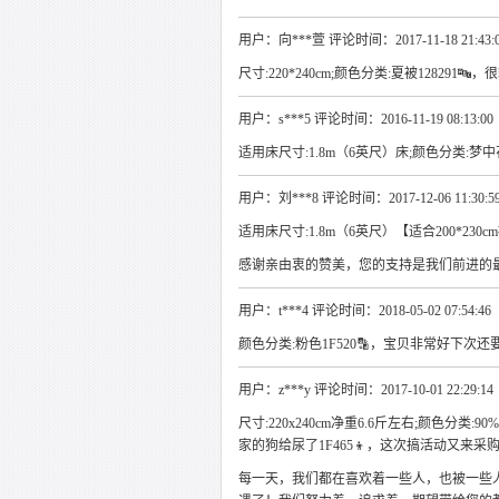
用户：向***萱 评论时间：2017-11-18 21:43:
尺寸:220*240cm;颜色分类:夏被128291🔤
用户：s***5 评论时间：2016-11-19 08:13:00
适用床尺寸:1.8m（6英尺）床;颜色分类:梦中花园
用户：刘***8 评论时间：2017-12-06 11:30:5
适用床尺寸:1.8m（6英尺）【适合200*230c
感谢亲由衷的赞美，您的支持是我们前进的
用户：t***4 评论时间：2018-05-02 07:54:46
颜色分类:粉色1F520🔡，宝贝非常好下次还要买
用户：z***y 评论时间：2017-10-01 22:29:14
尺寸:220x240cm净重6.6斤左右;颜色分类
家的狗给尿了1F465👦，这次搞活动又来
每一天，我们都在喜欢着一些人，也被一些