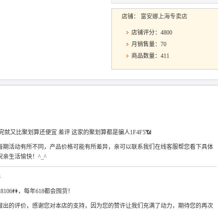
店铺：
富安娜上海专卖店
店铺评分：4800
月销售量：70
商品数量：411
买完就又比聚划算还便宜 差评 这家的聚划算都是骗人1F4F5📶
每期活动有所不同，产品价格可能有所差异，亲可以联系我们在线客服帮您看下具体
亲生活愉快！^_^
8
28106👫，每年618都会囤货！
做出的评价，感谢您对本店的支持，因为您的赞许让我们充满了动力，期待您的再次