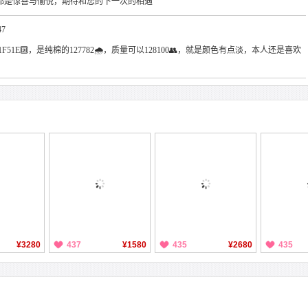
都是惊喜与愉悦，期待和您的下一次的相遇
47
F51E🔟，是纯棉的127782🌧，质量可以128100👥，就是颜色有点淡，本人还是喜欢
¥3280
437
¥1580
435
¥2680
435