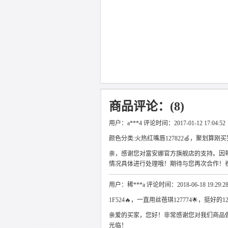
商品评论：(8)
用户：a***4 评论时间：2017-01-12 17:04:52
颜色分类:火热红嘴唇127822🍏，聚划算刚
亲，感谢您对富安娜官方旗舰店的支持。因
情况具体进行处理哦！期待与您再次合作！祝
用户：稀***a 评论时间：2018-06-18 19:29:2
1F524🔥，一直用丝蓓琪127774🌟，挺好的1
亲爱的买家，您好！非常感谢您对我们商品
光临！