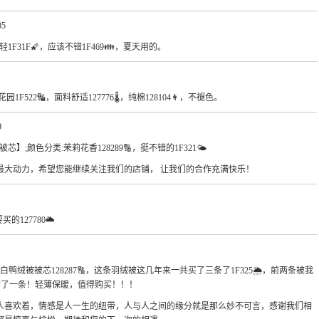
05
，很轻1F31F🌠，应该不错1F469👪，夏天用的。
1F522🔣，面料舒适127776🌡，纯棉128104👩，不褪色。
9
m被芯】;颜色分类:茉莉花香128289🔢，挺不错的1F321🌤
最大动力，希望您能继续关注我们的店铺， 让我们的合作充满快乐！
的127780🌥
:90%白鸭绒被被芯128287🔠，这条羽绒被这几年来一共买了三条了1F325🌦，前两条被我
采购了一条！轻薄保暖，值得购买！！！
人喜欢着，情感是人一生的纽带，人与人之间的缘分就是那么妙不可言，感谢我们相