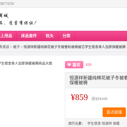
8774350
床上用品
床品套件
枕头
分类
专卖店
>
被子
>
恒源祥新疆纯棉花被子冬被春秋被棉被芯学生宿舍单人加厚保暖被褥
426
喜欢
恒源祥新疆纯棉花被子冬被
保暖被褥
¥859
原价
¥109
直达链接
流行元素：
学生宿舍
恒源祥
保暖