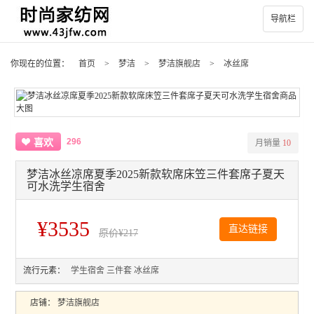
导航栏
你现在的位置：
首页
>
梦洁
>
梦洁旗舰店
>
冰丝席
296
喜欢
月销量
10
梦洁冰丝凉席夏季2025新款软席床笠三件套席子夏天
可水洗学生宿舍
¥3535
直达链接
原价
¥217
流行元素：
学生宿舍
三件套
冰丝席
店铺：
梦洁旗舰店