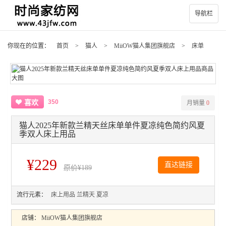
导航栏
你现在的位置：
首页
>
猫人
>
MiiOW猫人集团旗舰店
>
床单
350
喜欢
月销量
0
猫人2025年新款兰精天丝床单单件夏凉纯色简约风夏
季双人床上用品
¥229
直达链接
原价
¥189
流行元素：
床上用品
兰精天
夏凉
店铺：
MiiOW猫人集团旗舰店