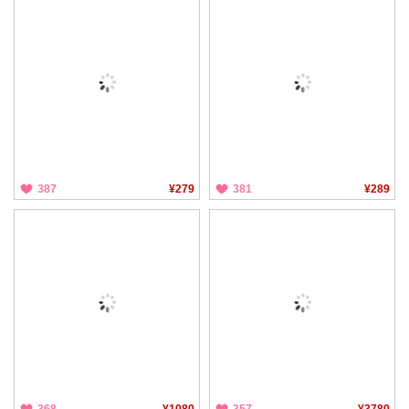
387
¥279
381
¥289