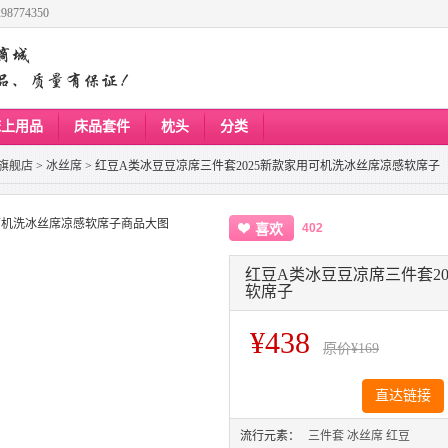
8774350
床上用品
床品套件
枕头
分类
旗舰店
>
冰丝席
>
红豆A类冰豆豆凉席三件套2025新款家用可机洗冰丝席凉感软席子
402
喜欢
红豆A类冰豆豆凉席三件套2
软席子
¥438
原价
¥169
直达链接
流行元素：
三件套
冰丝席
红豆