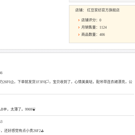
店铺：
红豆家纺官方旗舰店
店铺评分：0
月销售量：1124
商品数量：406
36
流特给力26F0⛱，下单就发货1F3F0🏳，宝贝收到了，心情美美哒，配吊带连衣裙漂亮，公
AB💬，太薄了。9969⛲
53
170💫，还好感觉有点小贵26F2⛳