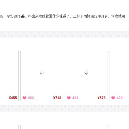
F4A9💪，厚实9971⛴，抖出来晾晾就没什么味道了。正好下雨降温127981🏮，今晚就用
¥455
422
¥718
421
¥578
420