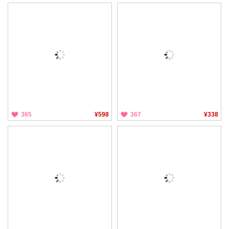
365
¥598
367
¥338