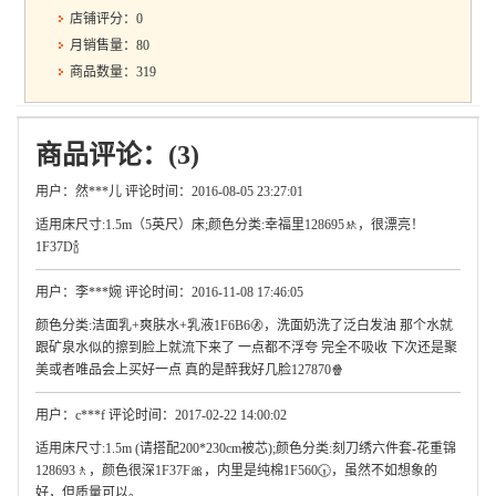
店铺评分：0
月销售量：80
商品数量：319
商品评论：(3)
用户：然***儿 评论时间：2016-08-05 23:27:01
适用床尺寸:1.5m（5英尺）床;颜色分类:幸福里128695🚸，很漂亮！
1F37D🍾
用户：李***婉 评论时间：2016-11-08 17:46:05
颜色分类:洁面乳+爽肤水+乳液1F6B6🚷，洗面奶洗了泛白发油 那个水就
跟矿泉水似的擦到脸上就流下来了 一点都不浮夸 完全不吸收 下次还是聚
美或者唯品会上买好一点 真的是醉我好几脸127870🍿
用户：c***f 评论时间：2017-02-22 14:00:02
适用床尺寸:1.5m (请搭配200*230cm被芯);颜色分类:刻刀绣六件套-花重锦
128693🚶，颜色很深1F37F🎀，内里是纯棉1F560🕡，虽然不如想象的
好，但质量可以。