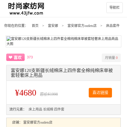
导航栏
你现在的位置：
首页
>
富安娜
>
富安娜官方outlets店
>
床品套件
373
喜欢
月销量
0
富安娜120支新疆长绒棉床上四件套全棉纯棉床单被
套轻奢床上用品
¥4680
直达链接
原价
¥1998
流行元素：
床上用品
长绒棉
四件套
店铺：
富安娜官方outlets店