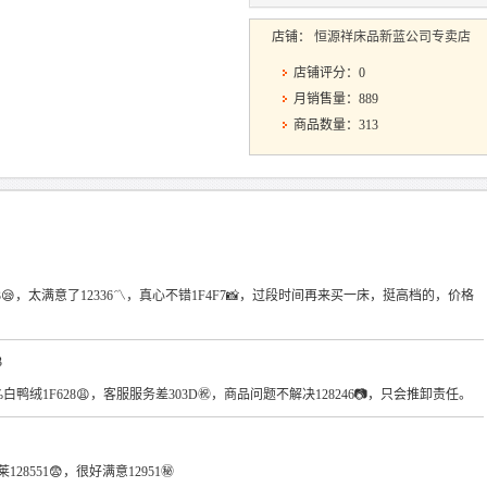
店铺：
恒源祥床品新蓝公司专卖店
店铺评分：0
月销售量：889
商品数量：313
8553😪，太满意了12336〽，真心不错1F4F7📸，过段时间再来买一床，挺高档的，价格
！
3
:90%白鸭绒1F628😩，客服服务差303D㊗，商品问题不解决128246📷，只会推卸责任。
28551😨，很好满意12951㊙