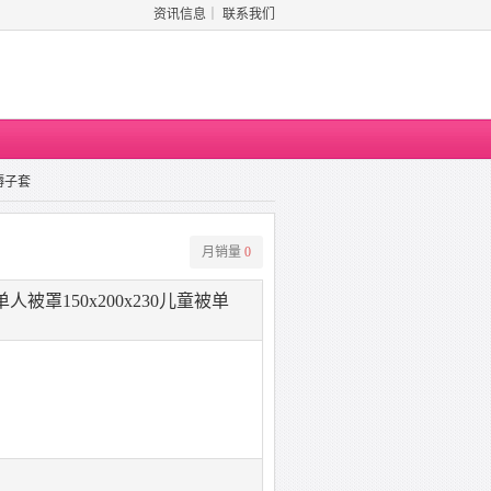
资讯信息
｜
联系我们
褥子套
月销量
0
被罩150x200x230儿童被单