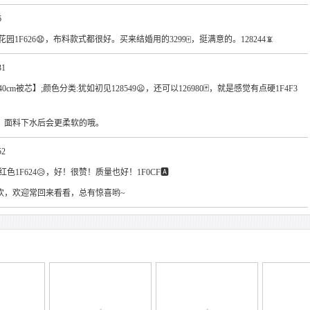
6
园1F626😧，布料款式都很好。买来结婚用的3299🀄，挺满意的。128244📵
31
40cm被芯】;颜色分类:犹如初见128549😦，还可以126980🃏，就是感觉有点硬1F4F3
，面料下水后会更柔软的哦。
52
粉红色1F624😥，好！很赞！质量也好！1F0CF🅰
欢，欢迎常回来看看，总有惊喜哟~