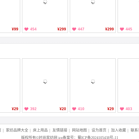
¥99
454
¥299
447
¥299
445
¥29
392
¥20
410
¥29
403
页
|
家纺品牌大全
|
床上用品
|
友情链接
|
网站地图
|
设为首页
|
加入收藏
|
联系
版权所有©
时尚家纺网
icp备案号：
蜀ICP备2024105438号-11