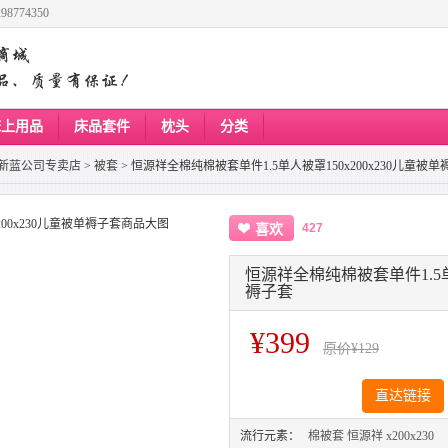
8774350
床上用品
床品套件
枕头
分类
新蓝公司专卖店
>
被套
>
恒源祥全棉纯棉被套单件1.5单人被罩150x200x230儿童被单
427
喜欢
恒源祥全棉纯棉被套单件1.5单人
褥子套
¥399
原价
¥129
直达链接
流行元素：
棉被套
恒源祥
x200x230