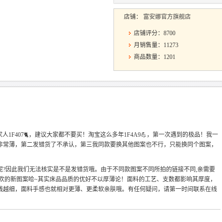
店铺：
富安娜官方旗舰店
店铺评分：8700
月销售量：11273
商品数量：1201
，这家人1F407🐈，建议大家都不要买！淘宝这么多年1F4A9💪，第一次遇到的极品！我一
，非常薄，第二发错货了不承认，第三我同款要换其他图案也不行，只能换同个图案，
。
呢?因此我们无法核实是不是发错货哦。由于不同款图案不同所拍的链接不同,亲需要
喜欢的新图案哈~其实床品品质的优好不以厚薄论！面料的工艺、支数都影响其厚度，
线越细，面料手感也就相对更薄、更柔软亲肤哦。有任何疑问，请第一时间联系在线