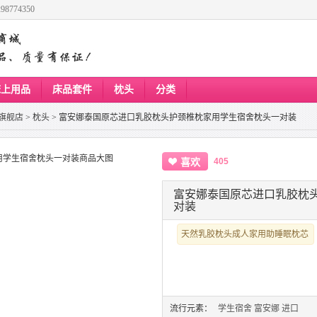
8774350
床上用品
床品套件
枕头
分类
旗舰店
>
枕头
>
富安娜泰国原芯进口乳胶枕头护颈椎枕家用学生宿舍枕头一对装
405
喜欢
富安娜泰国原芯进口乳胶枕
对装
天然乳胶枕头成人家用助睡眠枕芯
流行元素：
学生宿舍
富安娜
进口