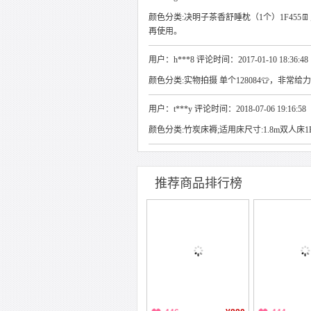
颜色分类:决明子茶香舒睡枕（1个）1F455👖
再使用。
用户：h***8 评论时间：2017-01-10 18:36:48
颜色分类:实物拍摄 单个128084👕，非常给力1
用户：t***y 评论时间：2018-07-06 19:16:58
颜色分类:竹炭床褥;适用床尺寸:1.8m双人床1F
推荐商品排行榜