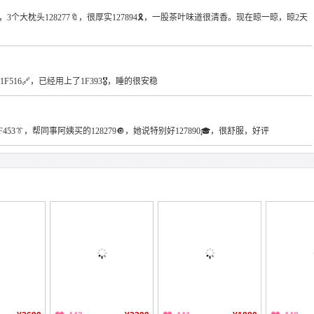
，3个大枕头128277🔖，很厚实127894🎗，一股茶叶味道很清香。现在晾一晾，晾2天
F516🔗，已经用上了1F393🎖，睡的很安稳
453👔，帮同事阿姨买的128279🔘，她说特别好127890🎓，很舒服，好评