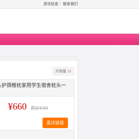
资讯信息
｜
联系我们
月销量
10
头护颈椎枕家用学生宿舍枕头一
¥660
原价
¥399
直达链接