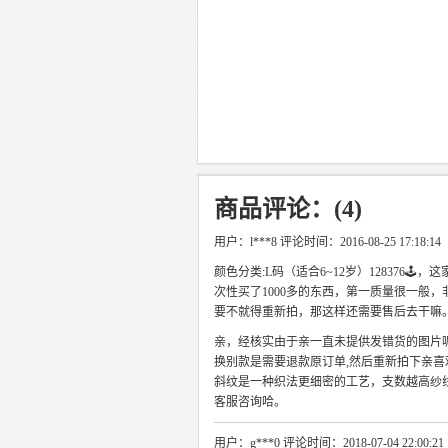
商品评论：(4)
用户：l***8 评论时间：2016-08-25 17:18:14
颜色分类:L码（适合6~12岁）128376🕹
次性买了1000多的东西，第一质量很一般
要不就得重新拍，那这样还需要售后去干嘛
亲，经核实由于亲一直未提供发错货的图片
换别款是需要退款原订单,然后重新拍下亲
斜纹是一种织法更细密的工艺，支数越高纱
客服咨询哈。
用户：g***0 评论时间：2018-07-04 22:00:21