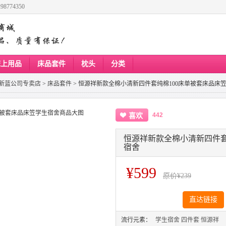
8774350
床上用品
床品套件
枕头
分类
新蓝公司专卖店
>
床品套件
>
恒源祥新款全棉小清新四件套纯棉100床单被套床品床
442
喜欢
恒源祥新款全棉小清新四件套
宿舍
¥599
原价
¥239
直达链接
流行元素：
学生宿舍
四件套
恒源祥