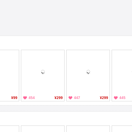
¥99
454
¥299
447
¥299
445