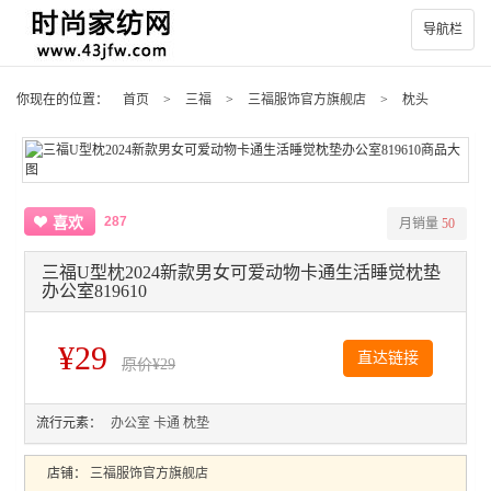
导航栏
你现在的位置：
首页
>
三福
>
三福服饰官方旗舰店
>
枕头
287
喜欢
月销量
50
三福U型枕2024新款男女可爱动物卡通生活睡觉枕垫
办公室819610
¥29
直达链接
原价
¥29
流行元素：
办公室
卡通
枕垫
店铺：
三福服饰官方旗舰店