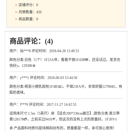
店铺评分：0
月销售量：420
商品数量：9
商品评论：(4)
用户：灿***8 评论时间：2018-04-28 13:49:53
颜色分类:白色（1个）1F23A🉐，看看不错1F43B🐼，还没试过。发货也
快好y。129386🥫
用户：y***1 评论时间：2018-06-03 15:44:56
颜色分类:萌宠小狮乳胶枕1F4B3💴，不错23FAⓂ，非常舒服127994🏻，有
股奶香味。
用户：l***9 评论时间：2017-11-27 14:42:53
适用床尺寸:1.5m（5英尺）床 【适合200*230cm被芯】;颜色分类:奥兰蒂
黄128178💳，之前买过9410☔，但这次的没有上次的质量好。1F3F9🏺
亲 产品面料材质均是纯棉斜纹布的，质量都是一样，亲可放心使用！