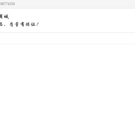
8774350
床上用品
床品套件
枕头
分类